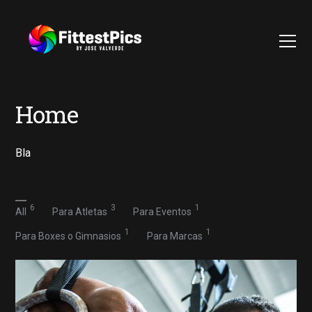
Home
Bla
6
3
1
All
Para Atletas
Para Eventos
1
1
Para Boxes o Gimnasios
Para Marcas